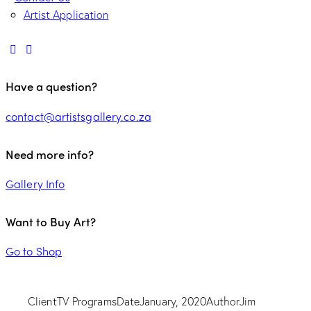
Artist Application
Have a question?
contact@artistsgallery.co.za
Need more info?
Gallery Info
Want to Buy Art?
Go to Shop
Client
TV Programs
Date
January, 2020
Author
Jim